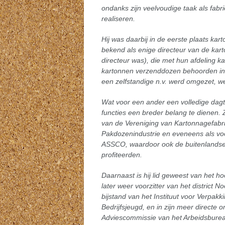
ondanks zijn veelvoudige taak als fabr
realiseren.
Hij was daarbij in de eerste plaats ka
bekend als enige directeur van de karto
directeur was), die met hun afdeling k
kartonnen verzenddozen behoorden in o
een zelfstandige n.v. werd omgezet, we
Wat voor een ander een volledige dagta
functies een breder belang te dienen. 
van de Vereniging van Kartonnagefabri
Pakdozenindustrie en eveneens als vo
ASSCO, waardoor ook de buitenlandse c
profiteerden.
Daarnaast is hij lid geweest van het 
later weer voorzitter van het district
bijstand van het Instituut voor Verpakk
Bedrijfsjeugd, en in zijn meer directe
Adviescommissie van het Arbeidsbure