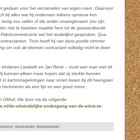
 niet gedaan voor het verzamelen van eigen roem. Dáárvoor
ch bij alles wat hij ondernam telkens opnieuw kon
 lastig zou vallen of die ander onaangenaam zou zijn.
nder niet te kwetsen maakte hem tot de gewaardeerde
e Pakdozenindustrie wel het duidelijkst gesproken. Qua
contractanten. Toch heeft hij van deze positie nimmer
g om ook de kleinste contractant volledig recht te doen
e kinderen Liesbeth en Jan René – moet een man met dit
ij kunnen alleen maar hopen dat zij sterkte kunnen
k in kartonnagekringen naar voren kwam bij dit heengaan
en herinneren als een fijn en een goed mens.
 Olthof, klik door via de volgende
.nl/de-uiteindelijke-ondergang-van-de-erica-te-
ecteuren
,
Veenkoloniën
,
Westerkwartier