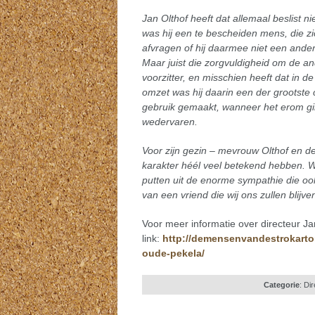
Jan Olthof heeft dat allemaal beslist
was hij een te bescheiden mens, die zi
afvragen of hij daarmee niet een ander
Maar juist die zorgvuldigheid om de a
voorzitter, en misschien heeft dat in d
omzet was hij daarin een der grootste 
gebruik gemaakt, wanneer het erom gin
wedervaren.
Voor zijn gezin – mevrouw Olthof en d
karakter héél veel betekend hebben. W
putten uit de enorme sympathie die oo
van een vriend die wij ons zullen blijv
Voor meer informatie over directeur Jan
link:
http://demensenvandestrokarton
oude-pekela/
Categorie
:
Dir