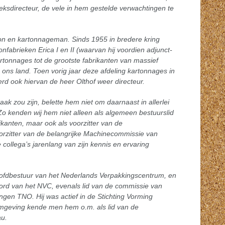
ieksdirecteur, de vele in hem gestelde verwachtingen te
rton en kartonnageman. Sinds 1955 in bredere kring
nfabrieken Erica I en II (waarvan hij voordien adjunct-
artonnages tot de grootste fabrikanten van massief
ns land. Toen vorig jaar deze afdeling kartonnages in
rd ook hiervan de heer Olthof weer directeur.
ak zou zijn, belette hem niet om daarnaast in allerlei
Zo kenden wij hem niet alleen als algemeen bestuurslid
kanten, maar ook als voorzitter van de
orzitter van de belangrijke Machinecommissie van
ollega’s jarenlang van zijn kennis en ervaring
hoofdbestuur van het Nederlands Verpakkingscentrum, en
 Noord van het NVC, evenals lid van de commissie van
ingen TNO. Hij was actief in de Stichting Vorming
 omgeving kende men hem o.m. als lid van de
au.