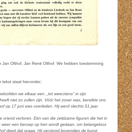
n Jan Olthof, Jan René Olthof. We hebben toestemming
e tekst staat hieronder;
eloofden we elkaar een ,,tot weerziens” in zijn
eft niet zo zullen zijn. Vóór het zover was, bereikte ons
hof op 17 juni was overleden. Hij werd slechts 51 jaar.
riend verloren. Eén van die zeldzame figuren die het in
aar weer een beroep op hen wordt gedaan, om belangeloos
hof deed dat graag. Hij verstond bovendien de kunst,