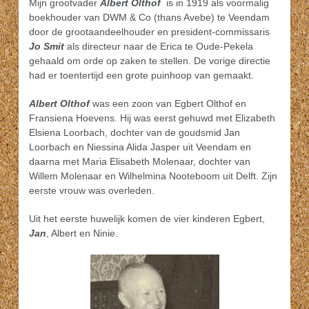
Mijn grootvader
Albert Olthof
is in 1919 als voormalig
boekhouder van DWM & Co (thans Avebe) te Veendam
door de grootaandeelhouder en president-commissaris
Jo Smit
als directeur naar de Erica te Oude-Pekela
gehaald om orde op zaken te stellen. De vorige directie
had er toentertijd een grote puinhoop van gemaakt.
Albert Olthof
was een zoon van Egbert Olthof en
Fransiena Hoevens. Hij was eerst gehuwd met Elizabeth
Elsiena Loorbach, dochter van de goudsmid Jan
Loorbach en Niessina Alida Jasper uit Veendam en
daarna met Maria Elisabeth Molenaar, dochter van
Willem Molenaar en Wilhelmina Nooteboom uit Delft. Zijn
eerste vrouw was overleden.
Uit het eerste huwelijk komen de vier kinderen Egbert,
Jan
, Albert en Ninie.