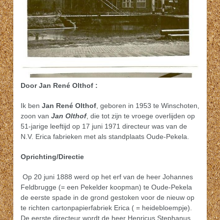
Door Jan René Olthof :
Ik ben
Jan René Olthof
, geboren in 1953 te Winschoten,
zoon van
Jan Olthof
, die tot zijn te vroege overlijden op
51-jarige leeftijd op 17 juni 1971 directeur was van de
N.V. Erica fabrieken met als standplaats Oude-Pekela.
Oprichting/Directie
Op 20 juni 1888 werd op het erf van de heer Johannes
Feldbrugge (= een Pekelder koopman) te Oude-Pekela
de eerste spade in de grond gestoken voor de nieuw op
te richten cartonpapierfabriek Erica ( = heidebloempje).
De eerste directeur wordt de heer Henricus Stephanus