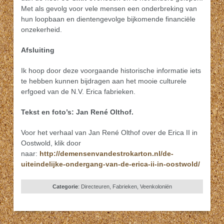
Met als gevolg voor vele mensen een onderbreking van
hun loopbaan en dientengevolge bijkomende financiële
onzekerheid.
Afsluiting
Ik hoop door deze voorgaande historische informatie iets
te hebben kunnen bijdragen aan het mooie culturele
erfgoed van de N.V. Erica fabrieken.
Tekst en foto’s: Jan René Olthof.
Voor het verhaal van Jan René Olthof over de Erica II in
Oostwold, klik door
naar:
http://demensenvandestrokarton.nl/de-
uiteindelijke-ondergang-van-de-erica-ii-in-oostwold/
Categorie
:
Directeuren
,
Fabrieken
,
Veenkoloniën