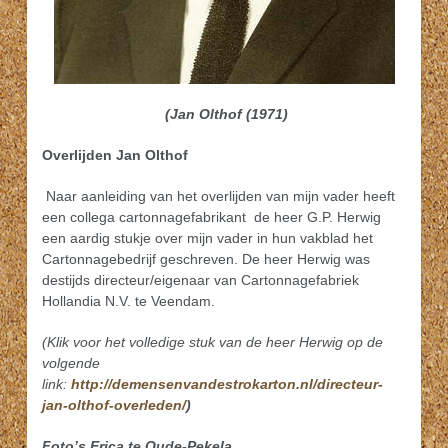
(Jan Olthof (1971)
Overlijden Jan Olthof
Naar aanleiding van het overlijden van mijn vader heeft
een collega cartonnagefabrikant de heer G.P. Herwig
een aardig stukje over mijn vader in hun vakblad het
Cartonnagebedrijf geschreven. De heer Herwig was
destijds directeur/eigenaar van Cartonnagefabriek
Hollandia N.V. te Veendam.
(Klik voor het volledige stuk van de heer Herwig op de
volgende
link:
http://demensenvandestrokarton.nl/directeur-
jan-olthof-overleden/
)
Foto’s Erica te Oude-Pekela