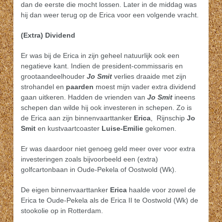
dan de eerste die mocht lossen. Later in de middag was
hij dan weer terug op de Erica voor een volgende vracht.
(Extra) Dividend
Er was bij de Erica in zijn geheel natuurlijk ook een
negatieve kant. Indien de president-commissaris en
grootaandeelhouder
Jo Smit
verlies draaide met zijn
strohandel en
paarden
moest mijn vader extra dividend
gaan uitkeren. Hadden de vrienden van
Jo Smit
ineens
schepen dan wilde hij ook investeren in schepen. Zo is
de Erica aan zijn binnenvaarttanker
Erica
, Rijnschip
Jo
Smit
en kustvaartcoaster
Luise-Emilie
gekomen.
Er was daardoor niet genoeg geld meer over voor extra
investeringen zoals bijvoorbeeld een (extra)
golfcartonbaan in Oude-Pekela of Oostwold (Wk).
De eigen binnenvaarttanker
Erica
haalde voor zowel de
Erica te Oude-Pekela als de Erica II te Oostwold (Wk) de
stookolie op in Rotterdam.