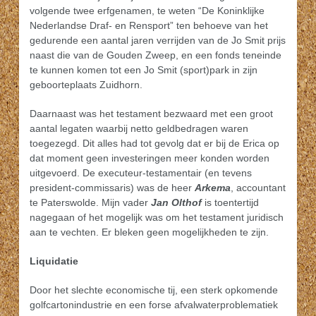
volgende twee erfgenamen, te weten “De Koninklijke
Nederlandse Draf- en Rensport” ten behoeve van het
gedurende een aantal jaren verrijden van de Jo Smit prijs
naast die van de Gouden Zweep, en een fonds teneinde
te kunnen komen tot een Jo Smit (sport)park in zijn
geboorteplaats Zuidhorn.
Daarnaast was het testament bezwaard met een groot
aantal legaten waarbij netto geldbedragen waren
toegezegd. Dit alles had tot gevolg dat er bij de Erica op
dat moment geen investeringen meer konden worden
uitgevoerd. De executeur-testamentair (en tevens
president-commissaris) was de heer
Arkema
, accountant
te Paterswolde. Mijn vader
Jan Olthof
is toentertijd
nagegaan of het mogelijk was om het testament juridisch
aan te vechten. Er bleken geen mogelijkheden te zijn.
Liquidatie
Door het slechte economische tij, een sterk opkomende
golfcartonindustrie en een forse afvalwaterproblematiek