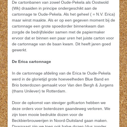
De cartonbanen van zowel Oude-Pekela als Oostwold
(Wk) draaiden in principe ondergeschikt aan de
cartonnage te Oude-Pekela. Als het geheel ( = N.V. Erica)
maar winst maakte. Als er op een gegeven moment bij de
cartonnage een grote spoedorder binnenkwam dan
zorgde de bedrijfsleider samen met de papiermaker
ervoor dat er binnen een paar uren het juiste carton voor
de cartonnage van de baan kwam. Dit heeft jaren goed
gewerkt.
De Erica cartonnage
In de cartonnage afdeling van de Erica te Oude-Pekela
werd in de glorietijd grote hoeveelheden Blue Band en
Brio boterdozen gemaakt voor Van den Bergh & Jurgens
(thans Unilever) te Rotterdam.
Door de opkomst van steviger golfcarton hebben we
deze orders voor boterdozen gaandeweg verloren. We
zijn toen mooie bedrukte dozen voor de
Beckbierbrouwerijen in Noord-Duitsland gaan maken.
Daarnaast zijn we toen ook halve dozen (dus zonder