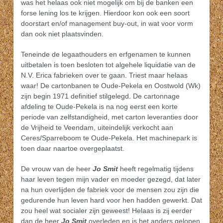
was het helaas ook niet mogelijk om bij de banken een
forse lening los te krijgen. Hierdoor kon ook een soort
doorstart en/of management buy-out, in wat voor vorm
dan ook niet plaatsvinden.
Teneinde de legaathouders en erfgenamen te kunnen
uitbetalen is toen besloten tot algehele liquidatie van de
N.V. Erica fabrieken over te gaan. Triest maar helaas
waar! De cartonbanen te Oude-Pekela en Oostwold (Wk)
zijn begin 1971 definitief stilgelegd. De cartonnage
afdeling te Oude-Pekela is na nog eerst een korte
periode van zelfstandigheid, met carton leveranties door
de Vrijheid te Veendam, uiteindelijk verkocht aan
Ceres/Sparreboom te Oude-Pekela. Het machinepark is
toen daar naartoe overgeplaatst.
De vrouw van de heer
Jo Smit
heeft regelmatig tijdens
haar leven tegen mijn vader en moeder gezegd, dat later
na hun overlijden de fabriek voor de mensen zou zijn die
gedurende hun leven hard voor hen hadden gewerkt. Dat
zou heel wat socialer zijn geweest! Helaas is zij eerder
dan de heer
Jo Smit
overleden en is het anders gelopen.