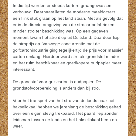
In die tijd werden er steeds kortere graangewassen
verbouwd. Daarnaast lieten de moderne maaidorsers
een flink stuk graan op het land staan. Met als gevolg dat
er in de directe omgeving van de strocartonfabrieken
minder stro ter beschikking was. Op een gegeven
moment kwam het stro diep uit Duitsland. Daardoor liep
de stroprijs op. Vanwege concurrentie met de
golfcartonindustrie ging tegelijkertijd de prijs voor massief
carton omlaag. Hierdoor werd stro als grondstof minder
en het ruim beschikbaar en goedkopere oudpapier meer
interessant.
De grondstof voor grijscarton is oudpapier. De
grondstofvoorbereiding is anders dan bij stro.
Voor het transport van het stro van de loods naar het
haksellokaal hebben we jarenlang de beschikking gehad
over een eigen stevig trekpaard. Het paard liep zonder
leidsman tussen de loods en het haksellokaal heen en
weer.