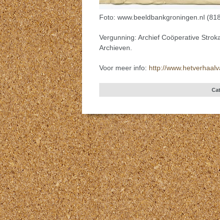
Foto: www.beeldbankgroningen.nl (81
Vergunning: Archief Coöperative Strok
Archieven.
Voor meer info:
http://www.hetverhaalv
Cat