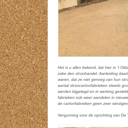
Het is u allen bekend, dat hier in ‘t O
zake den stroohandel. Aanleiding daar
waren, dat ze niet genoeg van hun stro
aantal stroocartonfabrieken steeds gr
werden bijgelegd en in werking geste
fabrieken ook weer aandelen in nieuw
de cartonfabrieken geen zeer winstge
Vergunning voor de oprichting van De