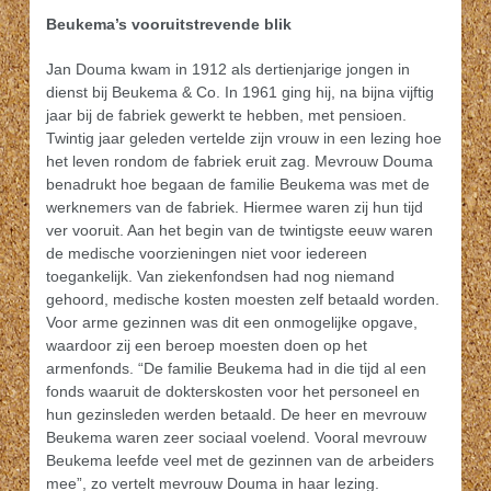
Beukema’s vooruitstrevende blik
Jan Douma kwam in 1912 als dertienjarige jongen in
dienst bij Beukema & Co. In 1961 ging hij, na bijna vijftig
jaar bij de fabriek gewerkt te hebben, met pensioen.
Twintig jaar geleden vertelde zijn vrouw in een lezing hoe
het leven rondom de fabriek eruit zag. Mevrouw Douma
benadrukt hoe begaan de familie Beukema was met de
werknemers van de fabriek. Hiermee waren zij hun tijd
ver vooruit. Aan het begin van de twintigste eeuw waren
de medische voorzieningen niet voor iedereen
toegankelijk. Van ziekenfondsen had nog niemand
gehoord, medische kosten moesten zelf betaald worden.
Voor arme gezinnen was dit een onmogelijke opgave,
waardoor zij een beroep moesten doen op het
armenfonds. “De familie Beukema had in die tijd al een
fonds waaruit de dokterskosten voor het personeel en
hun gezinsleden werden betaald. De heer en mevrouw
Beukema waren zeer sociaal voelend. Vooral mevrouw
Beukema leefde veel met de gezinnen van de arbeiders
mee”, zo vertelt mevrouw Douma in haar lezing.