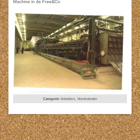
Machine in de Free&Co:
Categorie
:
Arbeiders
,
Veenkoloniën