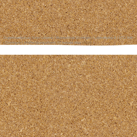
Organisatiebureau Geert Lameris | Museumhuis Groningen | Lopendediep 8 | 9712 NW
| Groningen | info@erfgoedpartners.nl | website door
ch2.nl