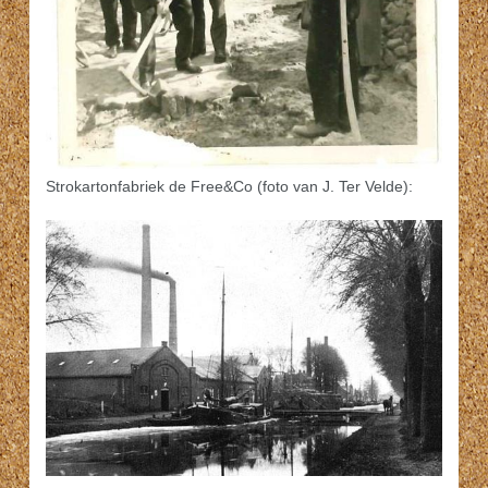
Strokartonfabriek de Free&Co (foto van J. Ter Velde):