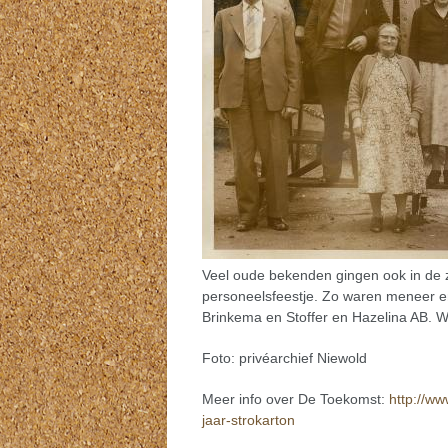
Veel oude bekenden gingen ook in de 
personeelsfeestje. Zo waren meneer en
Brinkema en Stoffer en Hazelina AB. 
Foto: privéarchief Niewold
Meer info over De Toekomst:
http://w
jaar-strokarton