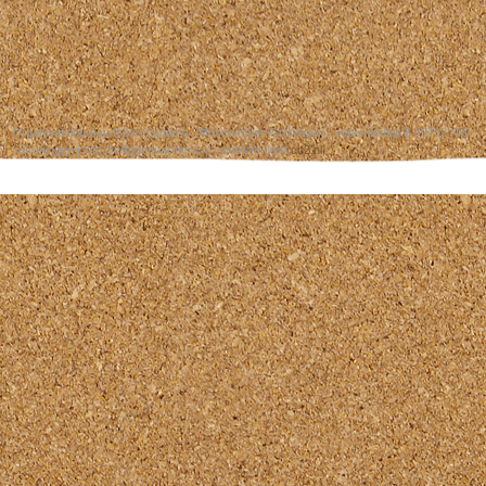
Organisatiebureau Geert Lameris | Museumhuis Groningen | Lopendediep 8 | 9712 NW
| Groningen | info@erfgoedpartners.nl | website door
ch2.nl