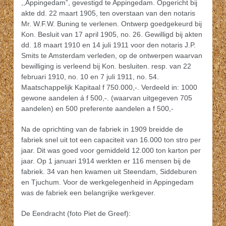
,,Appingedam”, gevestigd te Appingedam. Opgericht bij
akte dd. 22 maart 1905, ten overstaan van den notaris
Mr. W.F.W. Buning te verlenen. Ontwerp goedgekeurd bij
Kon. Besluit van 17 april 1905, no. 26. Gewilligd bij akten
dd. 18 maart 1910 en 14 juli 1911 voor den notaris J.P.
Smits te Amsterdam verleden, op de ontwerpen waarvan
bewilliging is verleend bij Kon. besluiten. resp. van 22
februari 1910, no. 10 en 7 juli 1911, no. 54.
Maatschappelijk Kapitaal f 750.000,-. Verdeeld in: 1000
gewone aandelen á f 500,-. (waarvan uitgegeven 705
aandelen) en 500 preferente aandelen a f 500,-
Na de oprichting van de fabriek in 1909 breidde de
fabriek snel uit tot een capaciteit van 16.000 ton stro per
jaar. Dit was goed voor gemiddeld 12.000 ton karton per
jaar. Op 1 januari 1914 werkten er 116 mensen bij de
fabriek. 34 van hen kwamen uit Steendam, Siddeburen
en Tjuchum. Voor de werkgelegenheid in Appingedam
was de fabriek een belangrijke werkgever.
De Eendracht (foto Piet de Greef):