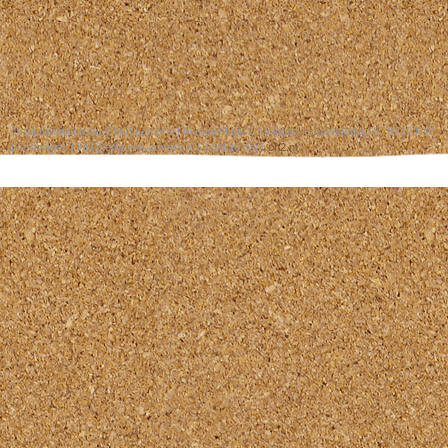
Organisatiebureau Geert Lameris | Museumhuis Groningen | Lopendediep 8 | 9712 NW
| Groningen | info@erfgoedpartners.nl | website door
ch2.nl